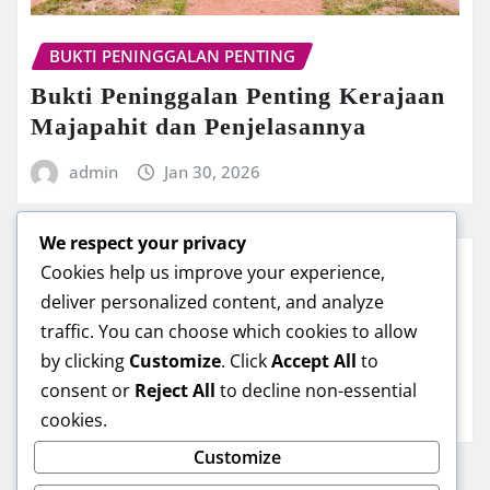
BUKTI PENINGGALAN PENTING
Bukti Peninggalan Penting Kerajaan
Majapahit dan Penjelasannya
admin
Jan 30, 2026
We respect your privacy
Cookies help us improve your experience,
PENINGGALAN KERAJAAN MEDAN
deliver personalized content, and analyze
traffic. You can choose which cookies to allow
6 Deretan Peninggalan Kerajaan
by clicking
Customize
. Click
Accept All
to
Medan yang Mudah Ditemukan
consent or
Reject All
to decline non-essential
admin
Jan 30, 2026
cookies.
Customize