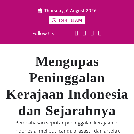
Skip
Thursday, 6 August 2026
to
content
1:44:18 AM
Follow Us
Mengupas
Peninggalan
Kerajaan Indonesia
dan Sejarahnya
Pembahasan seputar peninggalan kerajaan di
Indonesia, meliputi candi, prasasti, dan artefak